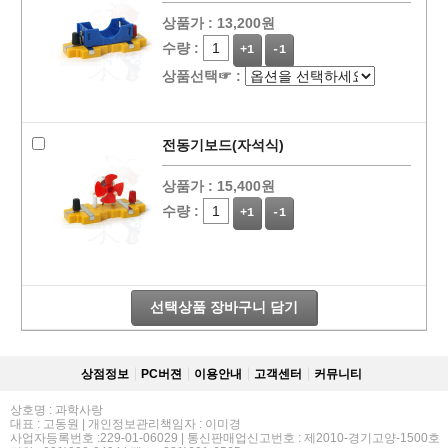
상품가 :
13,200원
수량 :
+1
-1
상품선택☞ :
전동기보드(자석식)
상품가 :
15,400원
수량 :
+1
-1
선택상품 장바구니 담기
상점정보
PC버젼
이용안내
고객센터
커뮤니티
상호명 : 과학사랑
대표 : 고동원 | 개인정보관리책임자 : 이미경
사업자등록번호 :229-01-06029 | 통신판매업신고번호 : 제2010-경기고양-1500호