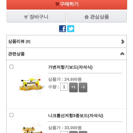
구매하기
장바구니
관심상품
상품리뷰
[0]
관련상품
가변저항기보드(자석식)
상품가 :
24,600원
수량 :
+1
-1
니크롬선저항3종보드(자석식)
상품가 :
33,000원