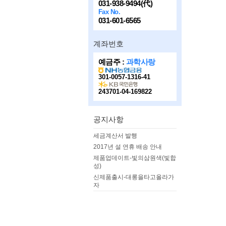
031-938-9494(代)
Fax No.
031-601-6565
계좌번호
예금주 :
과학사랑
301-0057-1316-41
243701-04-169822
공지사항
세금계산서 발행
2017년 설 연휴 배송 안내
제품업데이트-빛의삼원색(빛합
성)
신제품출시-대롱을타고올라가
자