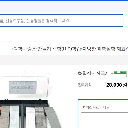
과학사랑은
만들기 체험(DIY)학습
다양한 과학실험 재료
화학전지전극세트
28,000
원
판매가격
화학전지전극세트