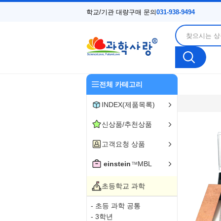
학교/기관 대량구매 문의
031-938-9494
전체 카테고리
INDEX(제품목록)
신상품/추천상품
고객요청 상품
einstein
MBL
TM
초등학교 과학
- 초등 과학 공통
- 3학년