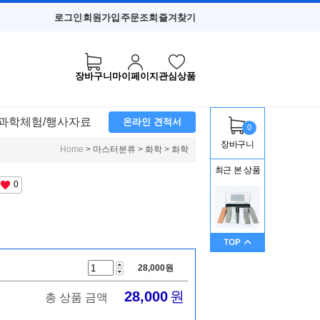
로그인
회원가입
주문조회
즐겨찾기
장바구니
마이페이지
관심상품
과학체험/행사자료
온라인 견적서
0
장바구니
> 마스터분류 > 화학 > 화학
Home
최근 본 상품
0
28,000
원
28,000
원
총 상품 금액