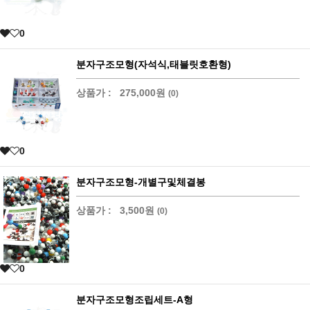
0
분자구조모형(자석식,태블릿호환형)
상품가 :
275,000원
(0)
0
분자구조모형-개별구및체결봉
상품가 :
3,500원
(0)
0
분자구조모형조립세트-A형