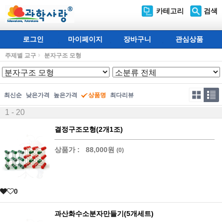
카테고리
검색
로그인
마이페이지
장바구니
관심상품
주제별 교구
분자구조 모형
최신순
낮은가격
높은가격
상품명
최다리뷰
1 - 20
결정구조모형(2개1조)
상품가 :
88,000원
(0)
0
과산화수소분자만들기(5개세트)