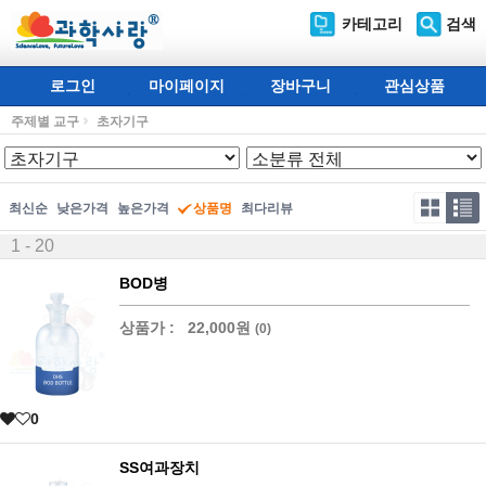
카테고리
검색
로그인
마이페이지
장바구니
관심상품
주제별 교구
초자기구
최신순
낮은가격
높은가격
상품명
최다리뷰
1 - 20
BOD병
상품가 :
22,000원
(0)
0
SS여과장치